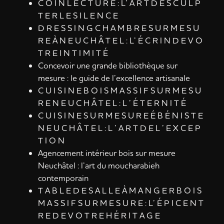
C O I N L E C T U R E : L’ A R T D E S C U L P
T E R L E S I L E N C E
D R E S S I N G C H A M B R E S U R M E S U
R E À N E U C H Â T E L : L’ É C R I N D E V O
T R E I N T I M I T É
Concevoir une grande bibliothèque sur
mesure : le guide de l’excellence artisanale
C U I S I N E B O I S M A S S I F S U R M E S U
R E N E U C H Â T E L : L ’ É T E R N I T É
C U I S I N E S U R M E S U R E É B É N I S T E
N E U C H Â T E L : L ’ A R T D E L ’ E X C E P
T I O N
Agencement intérieur bois sur mesure
Neuchâtel : l’art du moucharabieh
contemporain
T A B L E D E S A L L E À M A N G E R B O I S
M A S S I F S U R M E S U R E : L’ É P I C E N T
R E D E V O T R E H É R I T A G E