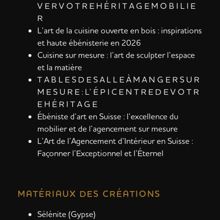
V E R V O T R E H É R I T A G E M O B I L I E
R
L’art de la cuisine ouverte en bois : inspirations
et haute ébénisterie en 2026
Cuisine sur mesure : l’art de sculpter l’espace
et la matière
T A B L E S D E S A L L E À M A N G E R S U R
M E S U R E : L’ É P I C E N T R E D E V O T R
E H É R I T A G E
Ébéniste d’art en Suisse : l’excellence du
mobilier et de l’agencement sur mesure
L’Art de l’Agencement d’Intérieur en Suisse :
Façonner l’Exceptionnel et l’Éternel
MATÉRIAUX DES CRÉATIONS
Sélénite (Gypse)