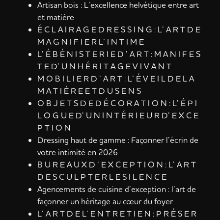
Artisan bois : L’excellence helvétique entre art
et matière
É C L A I R A G E D R E S S I N G : L’ A R T D E
M A G N I F I E R L’ I N T I M E
L’ É B É N I S T E R I E D ’ A R T : M A N I F E S
T E D’ U N H É R I T A G E V I V A N T
M O B I L I E R D ’ A R T : L’ É V E I L D E L A
M A T I È R E E T D U S E N S
O B J E T S D E D É C O R A T I O N : L’ É P I
L O G U E D’ U N I N T É R I E U R D’ E X C E
P T I O N
Dressing haut de gamme : Façonner l’écrin de
votre intimité en 2026
B U R E A U X D ’ E X C E P T I O N : L’ A R T
D E S C U L P T E R L E S I L E N C E
Agencements de cuisine d’exception : l’art de
façonner un héritage au cœur du foyer
L’ A R T D E L’ E N T R E T I E N : P R É S E R