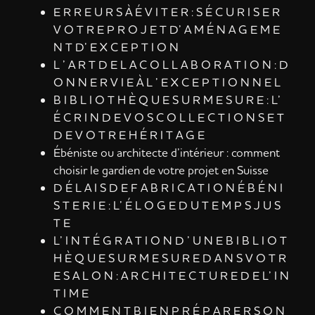
E R R E U R S À É V I T E R : S É C U R I S E R
V O T R E P R O J E T D’ A M É N A G E M E
N T D’ E X C E P T I O N
L ’ A R T D E L A C O L L A B O R A T I O N : D
O N N E R V I E À L ’ E X C E P T I O N N E L
B I B L I O T H È Q U E S U R M E S U R E : L’
É C R I N D E V O S C O L L E C T I O N S E T
D E V O T R E H É R I T A G E
Ébéniste ou architecte d’intérieur : comment
choisir le gardien de votre projet en Suisse
D É L A I S D E F A B R I C A T I O N É B É N I
S T E R I E : L’ É L O G E D U T E M P S J U S
T E
L’ I N T É G R A T I O N D ’ U N E B I B L I O T
H È Q U E S U R M E S U R E D A N S V O T R
E S A L O N : A R C H I T E C T U R E D E L’ I N
T I M E
C O M M E N T B I E N P R É P A R E R S O N