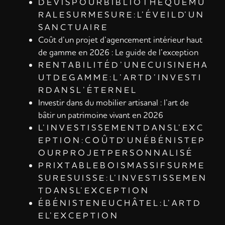
D E V I S P O U R B I B L I O T H È Q U E M U
R A L E S U R M E S U R E : L’ É V E I L D’ U N
S A N C T U A I R E
Coût d’un projet d’agencement intérieur haut
de gamme en 2026 : Le guide de l’exception
R E N T A B I L I T É D ’ U N E C U I S I N E H A
U T D E G A M M E : L ’ A R T D ’ I N V E S T I
R D A N S L ’ É T E R N E L
Investir dans du mobilier artisanal : l’art de
bâtir un patrimoine vivant en 2026
L’ I N V E S T I S S E M E N T D A N S L’ E X C
E P T I O N : C O Û T D’ U N É B É N I S T E P
O U R P R O J E T P E R S O N N A L I S É
P R I X T A B L E B O I S M A S S I F S U R M E
S U R E S U I S S E : L’ I N V E S T I S S E M E N
T D A N S L’ E X C E P T I O N
É B É N I S T E N E U C H Â T E L : L’ A R T D
E L’ E X C E P T I O N