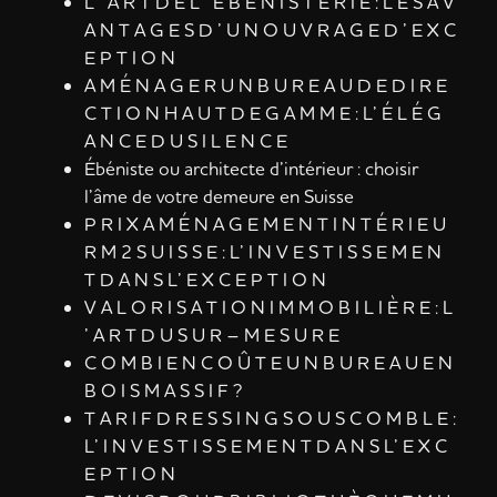
L ’ A R T D E L ’ É B É N I S T E R I E : L E S A V
A N T A G E S D ’ U N O U V R A G E D ’ E X C
E P T I O N
A M É N A G E R U N B U R E A U D E D I R E
C T I O N H A U T D E G A M M E : L’ É L É G
A N C E D U S I L E N C E
Ébéniste ou architecte d’intérieur : choisir
l’âme de votre demeure en Suisse
P R I X A M É N A G E M E N T I N T É R I E U
R M 2 S U I S S E : L’ I N V E S T I S S E M E N
T D A N S L’ E X C E P T I O N
V A L O R I S A T I O N I M M O B I L I È R E : L
’ A R T D U S U R – M E S U R E
C O M B I E N C O Û T E U N B U R E A U E N
B O I S M A S S I F ?
T A R I F D R E S S I N G S O U S C O M B L E :
L’ I N V E S T I S S E M E N T D A N S L’ E X C
E P T I O N