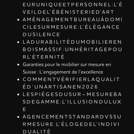
E U R U N I Q U E E T P E R S O N N E L : L’ É
V E I L D E L’ É B É N I S T E R I E D’ A R T
A M É N A G E M E N T B U R E A U À D O M I
C I L E S U R M E S U R E : L’ É L É G A N C E
D U S I L E N C E
L A D U R A B I L I T É D U M O B I L I E R E N
B O I S M A S S I F : U N H É R I T A G E P O U
R L’ É T E R N I T É
Garanties pour le mobilier sur mesure en
Suisse : L’engagement de l’excellence
C O M M E N T V É R I F I E R L A Q U A L I T
É D ’ U N A R T I S A N E N 2 0 2 6
L E S P I È G E S D U S U R – M E S U R E B A
S D E G A M M E : L’ I L L U S I O N D U L U X
E
A G E N C E M E N T S T A N D A R D V S S U
R M E S U R E : L’ É L O G E D E L’ I N D I V I
D U A L I T É