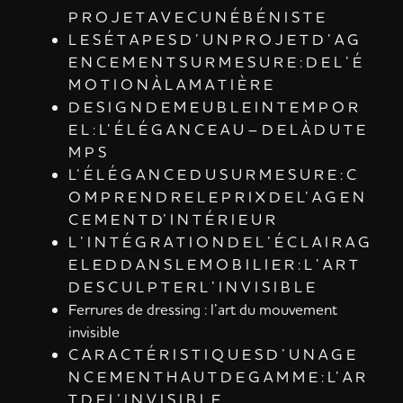
P R O J E T A V E C U N É B É N I S T E
L E S É T A P E S D ’ U N P R O J E T D ’ A G
E N C E M E N T S U R M E S U R E : D E L ’ É
M O T I O N À L A M A T I È R E
D E S I G N D E M E U B L E I N T E M P O R
E L : L’ É L É G A N C E A U – D E L À D U T E
M P S
L’ É L É G A N C E D U S U R M E S U R E : C
O M P R E N D R E L E P R I X D E L’ A G E N
C E M E N T D’ I N T É R I E U R
L ’ I N T É G R A T I O N D E L ’ É C L A I R A G
E L E D D A N S L E M O B I L I E R : L ’ A R T
D E S C U L P T E R L ’ I N V I S I B L E
Ferrures de dressing : l’art du mouvement
invisible
C A R A C T É R I S T I Q U E S D ’ U N A G E
N C E M E N T H A U T D E G A M M E : L’ A R
T D E L’ I N V I S I B L E