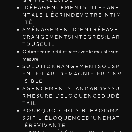
I D É E A G E N C E M E N T S U I T E P A R E
N T A L E : L’ É C R I N D E V O T R E I N T I M
I T É
A M É N A G E M E N T D ’ E N T R É E A V E
C R A N G E M E N T S I N T É G R É S : L’ A R
T D U S E U I L
Optimiser un petit espace avec le meuble sur
mesure
S O L U T I O N R A N G E M E N T S O U S P
E N T E : L’ A R T D E M A G N I F I E R L’ I N V
I S I B L E
A G E N C E M E N T S T A N D A R D V S S U
R M E S U R E : L’ É L O Q U E N C E D U D É
T A I L
P O U R Q U O I C H O I S I R L E B O I S M A
S S I F : L ‘ É L O Q U E N C E D ‘ U N E M A T
I È R E V I V A N T E