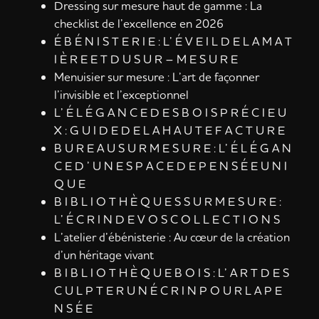
Dressing sur mesure haut de gamme : La
checklist de l’excellence en 2026
É B É N I S T E R I E : L’ É V E I L D E L A M A T
I È R E E T D U S U R – M E S U R E
Menuisier sur mesure : L’art de façonner
l’invisible et l’exceptionnel
L’ É L É G A N C E D E S B O I S P R É C I E U
X : G U I D E D E L A H A U T E F A C T U R E
B U R E A U S U R M E S U R E : L’ É L É G A N
C E D ’ U N E S P A C E D E P E N S É E U N I
Q U E
B I B L I O T H È Q U E S S U R M E S U R E :
L’ É C R I N D E V O S C O L L E C T I O N S
L’atelier d’ébénisterie : Au cœur de la création
d’un héritage vivant
B I B L I O T H È Q U E B O I S : L’ A R T D E S
C U L P T E R U N É C R I N P O U R L A P E
N S É E