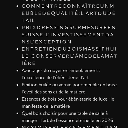
C O M M E N T R E C O N N A Î T R E U N M
E U B L E D E Q U A L I T É : L’ A R T D U D É
T A I L
P R I X D R E S S I N G S U R M E S U R E E N
S U I S S E : L’ I N V E S T I S S E M E N T D A
N S L’ E X C E P T I O N
E N T R E T I E N D U B O I S M A S S I F H U I
L É : C O N S E R V E R L’ Â M E D E L A M A T
I È R E
Avantages du noyer en ameublement :
l’excellence de l’ébénisterie d’art
Finition huilée ou vernie pour meuble en bois :
l’éveil des sens et de la matière
Essences de bois pour ébénisterie de luxe : le
manifeste de la matière
Quel bois choisir pour une table de salle à
manger : l’art de l’essence éternelle en 2026
M A X I M I S E R L E R A N G E M E N T D A N