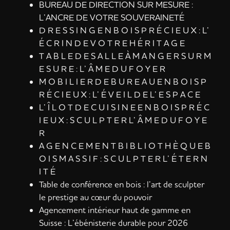
BUREAU DE DIRECTION SUR MESURE :
L’ANCRE DE VOTRE SOUVERAINETÉ
D R E S S I N G E N B O I S P R É C I E U X : L’
É C R I N D E V O T R E H É R I T A G E
T A B L E D E S A L L E À M A N G E R S U R M
E S U R E : L’ Â M E D U F O Y E R
M O B I L I E R D E B U R E A U E N B O I S P
R É C I E U X : L’ É V E I L D E L’ E S P A C E
L’ Î L O T D E C U I S I N E E N B O I S P R É C
I E U X : S C U L P T E R L’ Â M E D U F O Y E
R
A G E N C E M E N T B I B L I O T H È Q U E B
O I S M A S S I F : S C U L P T E R L’ É T E R N
I T É
Table de conférence en bois : l’art de sculpter
le prestige au cœur du pouvoir
Agencement intérieur haut de gamme en
Suisse : L’ébénisterie durable pour 2026