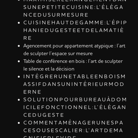
S U N E P E T I T E C U I S I N E : L’ É L É G A
N C E D U S U R M E S U R E
C U I S I N E H A U T D E G A M M E : L’ É P I P
H A N I E D U G E S T E E T D E L A M A T I È
R E
Agencement pour appartement atypique : l’art
de sculpter l’espace sur mesure
Table de conférence en bois : l’art de sculpter
le silence et la décision
I N T É G R E R U N E T A B L E E N B O I S M
A S S I F D A N S U N I N T É R I E U R M O D
E R N E
S O L U T I O N P O U R B U R E A U À D O M
I C I L E F O N C T I O N N E L : L’ É L É G A N
C E D U G E S T E
C O M M E N T A M É N A G E R U N E S P A
C E S O U S E S C A L I E R : L’ A R T D E M A
G N I F I E R L E V I D E