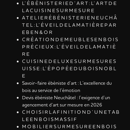
L’ É B É N I S T E R I E D ’ A R T : L’ A R T D E
L A C U I S I N E S U R M E S U R E
A T E L I E R É B É N I S T E R I E N E U C H Â
T E L : L’ É V E I L D E L A M A T I È R E P A R
E B E N & O R
C R É A T I O N D E M E U B L E S E N B O I S
P R É C I E U X : L’ É V E I L D E L A M A T I È
R E
C U I S I N E D E L U X E S U R M E S U R E S
U I S S E : L’ É P O P É E D U B O I S N O B L
E
Savoir-faire ébéniste d’art : L’excellence du
bois au service de l’émotion
Devis ébéniste Neuchâtel : l’exigence d’un
agencement d’art sur mesure en 2026
C H O I S I R L A F I N I T I O N D ’ U N E T A B
L E E N B O I S M A S S I F
M O B I L I E R S U R M E S U R E E N B O I S