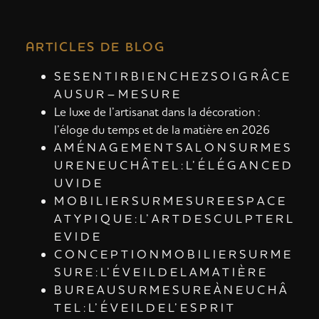
ARTICLES DE BLOG
S E S E N T I R B I E N C H E Z S O I G R Â C E
A U S U R – M E S U R E
Le luxe de l’artisanat dans la décoration :
l’éloge du temps et de la matière en 2026
A M É N A G E M E N T S A L O N S U R M E S
U R E N E U C H Â T E L : L’ É L É G A N C E D
U V I D E
M O B I L I E R S U R M E S U R E E S P A C E
A T Y P I Q U E : L’ A R T D E S C U L P T E R L
E V I D E
C O N C E P T I O N M O B I L I E R S U R M E
S U R E : L’ É V E I L D E L A M A T I È R E
B U R E A U S U R M E S U R E À N E U C H Â
T E L : L’ É V E I L D E L’ E S P R I T