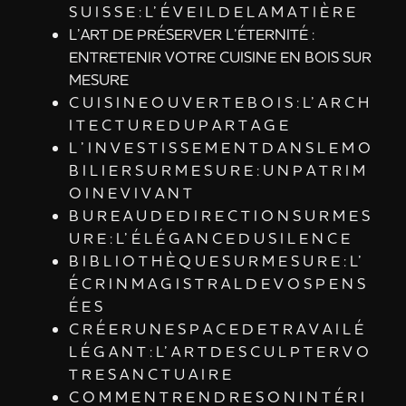
S U I S S E : L’ É V E I L D E L A M A T I È R E
L’ART DE PRÉSERVER L’ÉTERNITÉ :
ENTRETENIR VOTRE CUISINE EN BOIS SUR
MESURE
C U I S I N E O U V E R T E B O I S : L’ A R C H
I T E C T U R E D U P A R T A G E
L ’ I N V E S T I S S E M E N T D A N S L E M O
B I L I E R S U R M E S U R E : U N P A T R I M
O I N E V I V A N T
B U R E A U D E D I R E C T I O N S U R M E S
U R E : L’ É L É G A N C E D U S I L E N C E
B I B L I O T H È Q U E S U R M E S U R E : L’
É C R I N M A G I S T R A L D E V O S P E N S
É E S
C R É E R U N E S P A C E D E T R A V A I L É
L É G A N T : L’ A R T D E S C U L P T E R V O
T R E S A N C T U A I R E
C O M M E N T R E N D R E S O N I N T É R I