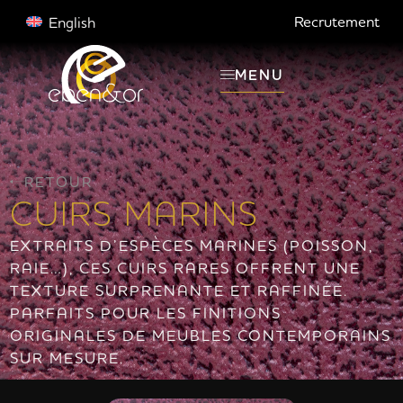
Recrutement
English
MENU
RETOUR
CUIRS MARINS
EXTRAITS D’ESPÈCES MARINES (POISSON,
RAIE…), CES CUIRS RARES OFFRENT UNE
TEXTURE SURPRENANTE ET RAFFINÉE.
PARFAITS POUR LES FINITIONS
ORIGINALES DE MEUBLES CONTEMPORAINS
SUR MESURE.