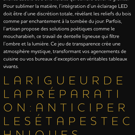
Pour sublimer la matière, l’intégration d’un éclairage LED
doit être d’une discrétion totale, révélant les reliefs du bois
comme par enchantement à la tombée du jour. Parfois,
l’artisan propose des solutions poétiques comme le
moucharabieh, ce travail de dentelle ligneuse qui filtre
l’ombre et la lumière. Ce jeu de transparence crée une
atmosphère mystique, transformant vos agencements de
cuisine ou vos bureaux d’exception en véritables tableaux
vivants.
L A R I G U E U R D E
L A P R É P A R A T I
O N : A N T I C I P E R
L E S É T A P E S T E C
H N I Q U E S