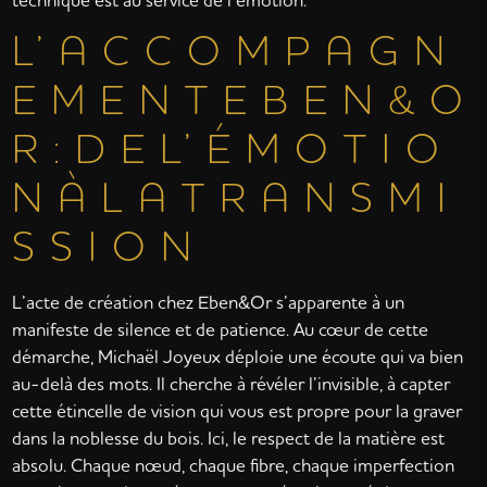
L’ A C C O M P A G N
E M E N T E B E N & O
R : D E L’ É M O T I O
N À L A T R A N S M I
S S I O N
L’acte de création chez Eben&Or s’apparente à un
manifeste de silence et de patience. Au cœur de cette
démarche, Michaël Joyeux déploie une écoute qui va bien
au-delà des mots. Il cherche à révéler l’invisible, à capter
cette étincelle de vision qui vous est propre pour la graver
dans la noblesse du bois. Ici, le respect de la matière est
absolu. Chaque nœud, chaque fibre, chaque imperfection