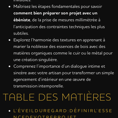
Maîtrisez les étapes fondamentales pour savoir
comment bien préparer son projet avec un
ébéniste
, de la prise de mesures millimétrée à
l’anticipation des contraintes techniques les plus
subtiles.
Explorez l’harmonie des textures en apprenant à
marier la noblesse des essences de bois avec des
matières organiques comme le cuir ou le métal pour
une création singulière.
Comprenez l’importance d’un dialogue intime et
sincère avec votre artisan pour transformer un simple
agencement d’intérieur en une œuvre de
transmission intemporelle.
TABLE DES MATIÈRES
L’ É V E I L D U R E G A R D : D É F I N I R L’ E S S E
N C E D E V O T R E P R O J E T