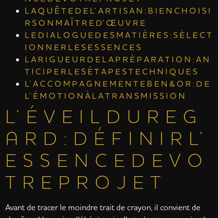
L A Q U Ê T E D E L’ A R T I S A N : B I E N C H O I S I
R S O N M A Î T R E D’ Œ U V R E
L E D I A L O G U E D E S M A T I È R E S : S É L E C T
I O N N E R L E S E S S E N C E S
L A R I G U E U R D E L A P R É P A R A T I O N : A N
T I C I P E R L E S É T A P E S T E C H N I Q U E S
L’ A C C O M P A G N E M E N T E B E N & O R : D E
L’ É M O T I O N À L A T R A N S M I S S I O N
L’ É V E I L D U R E G
A R D : D É F I N I R L’
E S S E N C E D E V O
T R E P R O J E T
Avant de tracer le moindre trait de crayon, il convient de