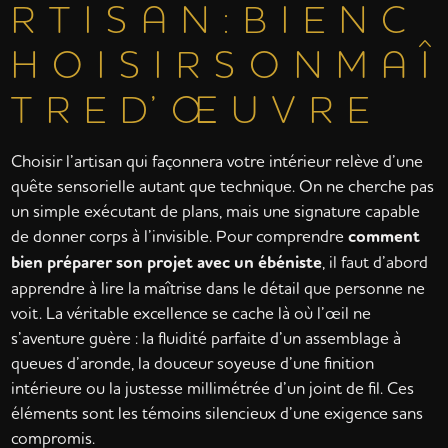
R T I S A N : B I E N C
H O I S I R S O N M A Î
T R E D’ Œ U V R E
Choisir l’artisan qui façonnera votre intérieur relève d’une
quête sensorielle autant que technique. On ne cherche pas
un simple exécutant de plans, mais une signature capable
de donner corps à l’invisible. Pour comprendre
comment
bien préparer son projet avec un ébéniste
, il faut d’abord
apprendre à lire la maîtrise dans le détail que personne ne
voit. La véritable excellence se cache là où l’œil ne
s’aventure guère : la fluidité parfaite d’un assemblage à
queues d’aronde, la douceur soyeuse d’une finition
intérieure ou la justesse millimétrée d’un joint de fil. Ces
éléments sont les témoins silencieux d’une exigence sans
compromis.