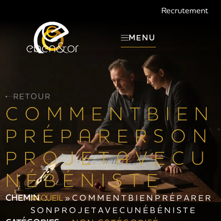
Recrutement
MENU
RETOUR
C O M M E N T B I E N
P R É P A R E R S O N
P R O J E T A V E C U
N É B É N I S T E
CHEMIN :
ACCUEIL
»
C O M M E N T B I E N P R É P A R E R
S O N P R O J E T A V E C U N É B É N I S T E