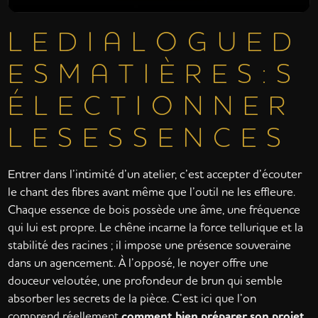
L E D I A L O G U E D
E S M A T I È R E S : S
É L E C T I O N N E R
L E S E S S E N C E S
Entrer dans l’intimité d’un atelier, c’est accepter d’écouter
le chant des fibres avant même que l’outil ne les effleure.
Chaque essence de bois possède une âme, une fréquence
qui lui est propre. Le chêne incarne la force tellurique et la
stabilité des racines ; il impose une présence souveraine
dans un agencement. À l’opposé, le noyer offre une
douceur veloutée, une profondeur de brun qui semble
absorber les secrets de la pièce. C’est ici que l’on
comprend réellement
comment bien préparer son projet