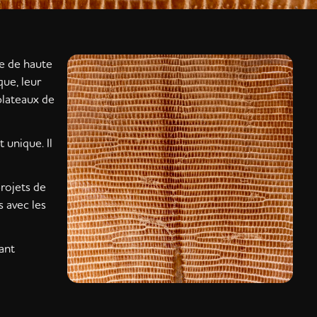
ie de haute
que, leur
plateaux de
 unique. Il
projets de
s avec les
ant