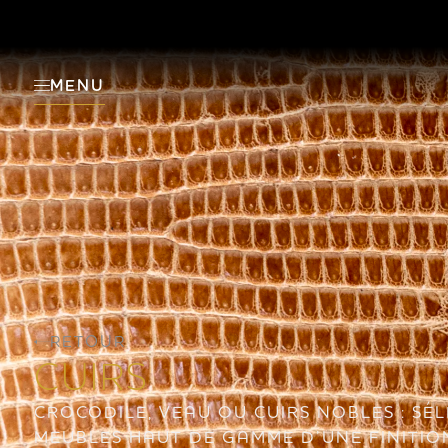
MENU
RETOUR
CUIRS
CROCODILE, VEAU OU CUIRS NOBLES : SÉ
MEUBLES HAUT DE GAMME D’UNE FINITION