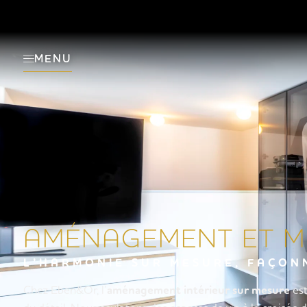
MENU
AMÉNAGEMENT ET MO
L’HARMONIE SUR MESURE, FAÇONN
Chez Eben&Or, l’
aménagement intérieur sur mesure
est