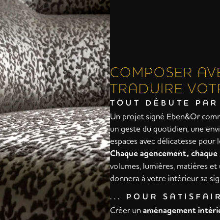
COMPOSER AVE
TRADUIRE VOT
TOUT DÉBUTE PAR
Un projet signé Eben&Or comme
un geste du quotidien, une envi
espaces avec délicatesse pour l
Chaque agencement, chaque 
volumes, lumières, matières et u
donnera à votre intérieur sa sig
... POUR SATISFA
Créer un
aménagement intéri