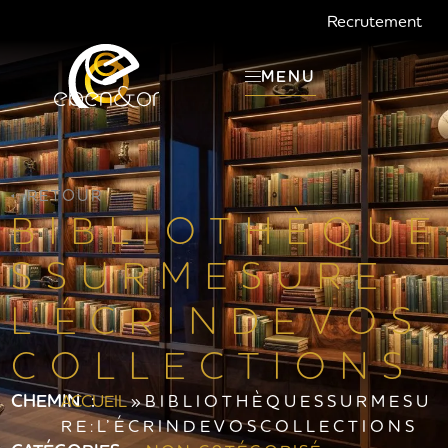
Recrutement
MENU
RETOUR
B I B L I O T H È Q U E
S S U R M E S U R E :
L’ É C R I N D E V O S
C O L L E C T I O N S
CHEMIN :
ACCUEIL
»
B I B L I O T H È Q U E S S U R M E S U
R E : L’ É C R I N D E V O S C O L L E C T I O N S