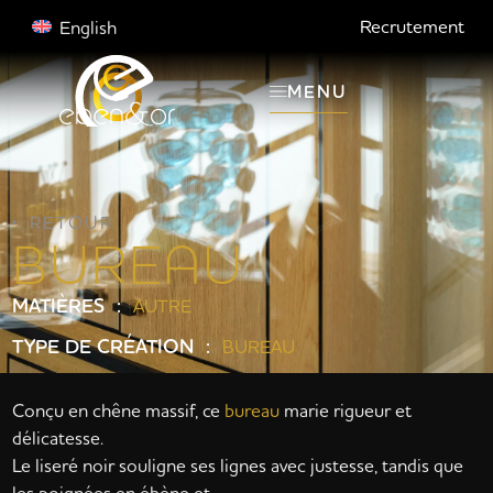
Recrutement
English
MENU
RETOUR
BUREAU
MATIÈRES :
AUTRE
TYPE DE CRÉATION :
BUREAU
Conçu en chêne massif, ce
bureau
marie rigueur et
délicatesse.
Le liseré noir souligne ses lignes avec justesse, tandis que
les poignées en ébène et