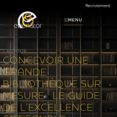
Recrutement
MENU
RETOUR
CONCEVOIR UNE
GRANDE
BIBLIOTHÈQUE SUR
MESURE : LE GUIDE
DE L’EXCELLENCE