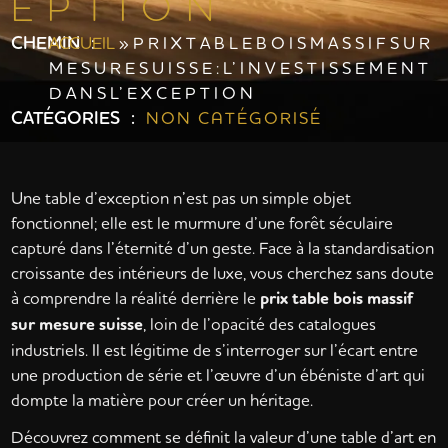
E P T I O N
CHEMIN :
ACCUEIL
»
P R I X T A B L E B O I S M A S S I F S U R
M E S U R E S U I S S E : L’ I N V E S T I S S E M E N T
D A N S L’ E X C E P T I O N
CATÉGORIES :
NON CATÉGORISÉ
Une table d’exception n’est pas un simple objet
fonctionnel; elle est le murmure d’une forêt séculaire
capturé dans l’éternité d’un geste. Face à la standardisation
croissante des intérieurs de luxe, vous cherchez sans doute
à comprendre la réalité derrière le
prix table bois massif
sur mesure suisse
, loin de l’opacité des catalogues
industriels. Il est légitime de s’interroger sur l’écart entre
une production de série et l’œuvre d’un ébéniste d’art qui
dompte la matière pour créer un héritage.
Découvrez comment se définit la valeur d’une table d’art en