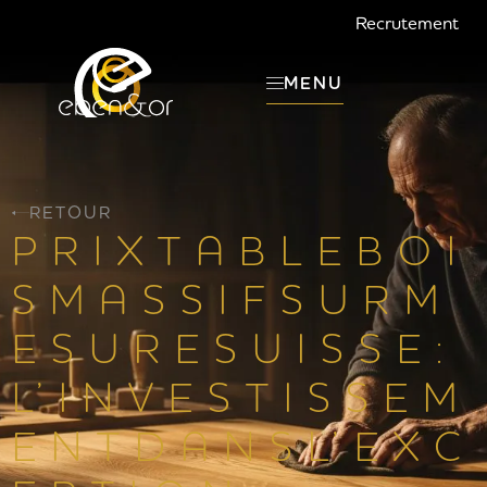
Recrutement
MENU
RETOUR
P R I X T A B L E B O I
S M A S S I F S U R M
E S U R E S U I S S E :
L’ I N V E S T I S S E M
E N T D A N S L’ E X C