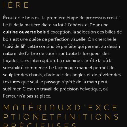
I È R E
Écouter le bois est la première étape du processus créatif.
Le fil de la matière dicte sa loi à l’ébéniste. Pour une
cuisine ouverte bois
d’exception, la sélection des billes de
bois est une quête de perfection visuelle. On cherche le
"suivi de fil", cette continuité parfaite qui permet au dessin
naturel de l’arbre de courir sur toute la longueur des
façades, sans interruption. La machine s’arrête là où la
sensibilité commence. Le façonnage manuel permet de
sculpter des chants, d’adoucir des angles et de révéler des
textures que seul le passage répété de la main peut
sublimer. C’est un travail de précision helvétique, où
l’erreur n’a pas sa place.
M A T É R I A U X D ‘ E X C E
P T I O N E T F I N I T I O N S
P R É C I E U S E S