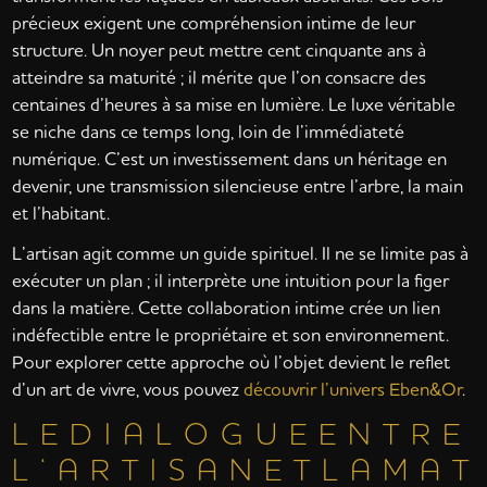
précieux exigent une compréhension intime de leur
structure. Un noyer peut mettre cent cinquante ans à
atteindre sa maturité ; il mérite que l’on consacre des
centaines d’heures à sa mise en lumière. Le luxe véritable
se niche dans ce temps long, loin de l’immédiateté
numérique. C’est un investissement dans un héritage en
devenir, une transmission silencieuse entre l’arbre, la main
et l’habitant.
L’artisan agit comme un guide spirituel. Il ne se limite pas à
exécuter un plan ; il interprète une intuition pour la figer
dans la matière. Cette collaboration intime crée un lien
indéfectible entre le propriétaire et son environnement.
Pour explorer cette approche où l’objet devient le reflet
d’un art de vivre, vous pouvez
découvrir l’univers Eben&Or
.
L E D I A L O G U E E N T R E
L ‘ A R T I S A N E T L A M A T