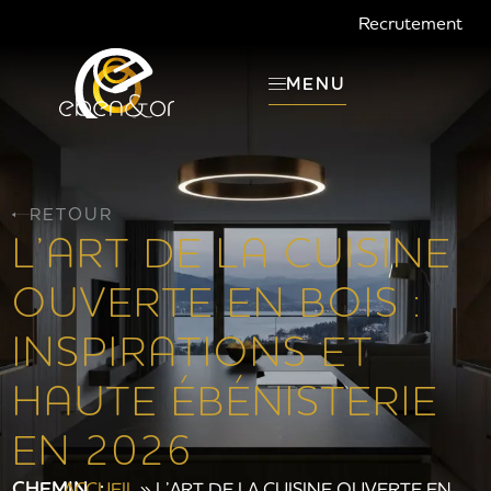
Recrutement
MENU
RETOUR
L’ART DE LA CUISINE
OUVERTE EN BOIS :
INSPIRATIONS ET
HAUTE ÉBÉNISTERIE
EN 2026
CHEMIN :
ACCUEIL
»
L’ART DE LA CUISINE OUVERTE EN