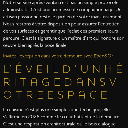
Notre service après-vente n’est pas un simple protocole
administratif. C’est une promesse de compagnonnage. Un
artisan passionné reste le gardien de votre investissement.
Nous restons à votre disposition pour assurer l’entretien
de vos surfaces et garantir que l’éclat des premiers jours
perdure. C’est la signature d’un maître d’art qui honore son
œuvre bien après la pose finale.
Invitez l’exception dans votre demeure avec Eben&Or
L’ É V E I L D ‘ U N H É
R I T A G E D A N S V
O T R E E S P A C E
La cuisine n’est plus une simple zone technique; elle
s’affirme en 2026 comme le cœur battant de la demeure.
C’est une respiration architecturale où le bois dialogue