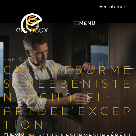
Recrutement
MENU
RETOUR
C U I S I N E S U R M E
S U R E É B É N I S T E
N E U C H Â T E L : L ’
A R T D E L ’ E X C E P
T I O N
CHEMIN :
ACCUEIL
»
C U I S I N E S U R M E S U R E É B É N I