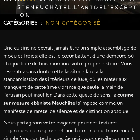
S T E N E U C H Â T E L : L ’ A R T D E L ’ E X C E P T
I O N
CATÉGORIES :
NON CATÉGORISÉ
Une cuisine ne devrait jamais être un simple assemblage de
modules froids; elle est le cœur battant d’une demeure où
chaque fibre de bois murmure votre propre histoire. Vous
ressentez sans doute cette lassitude face à la
standardisation des intérieurs de luxe, où les matériaux
manquent de cette âme vibrante que seule la main de
l’artisan peut insuffler. Dans cette quête de sens, la
cuisine
sur mesure ébéniste Neuchâtel
s’impose comme un
manifeste de rareté, de silence et de distinction absolue.
Nous partageons votre exigence pour des textures
organiques qui respirent et une harmonie qui transcende la
simple fonction technique. Ce récit vous dévoile comment