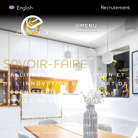
Recrutement
English
MENU
SAVOIR-FAIRE
L’ALLIANCE DE LA TRADITION ET
DE L’INNOVATION DANS L’ART DE
L’ÉBÉNISTERIE DE LUXE, AU
SERVICE DE VOTRE PROJET
Chez Eben&Or, chaque pièce que nous façonnons naît
d’une rencontre. La vôtre. Votre besoin, votre univers, vos
envies sont au cœur de notre démarche. Ici, l’ébénisterie
de luxe se pense comme un dialogue entre tradition