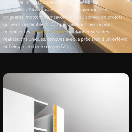
artisanale, innovation technique et sensibilité
personnelle.Nos artisans ébénistes, passionnés et
exigeants, mettent leur savoir-faire au service de projets
qui vous ressemblent. Chaque geste est pensé pour
magnifier les
matériaux nobles
et donner vie à des
réalisations uniques, conçues avec la précision d’un orfèvre
et l’élégance d’une œuvre d’art.