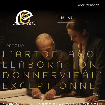
Recrutement
MENU
RETOUR
L ’ A R T D E L A C O
L L A B O R A T I O N :
D O N N E R V I E À L ’
E X C E P T I O N N E
L
CHEMIN :
ACCUEIL
»
L ’ A R T D E L A C O L L A B O R A T I O