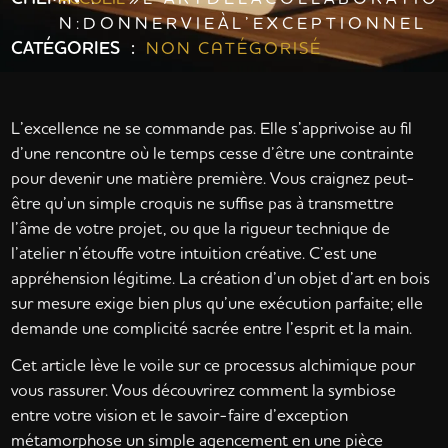
N : D O N N E R V I E À L ’ E X C E P T I O N N E L
CATÉGORIES :
NON CATÉGORISÉ
L’excellence ne se commande pas. Elle s’apprivoise au fil
d’une rencontre où le temps cesse d’être une contrainte
pour devenir une matière première. Vous craignez peut-
être qu’un simple croquis ne suffise pas à transmettre
l’âme de votre projet, ou que la rigueur technique de
l’atelier n’étouffe votre intuition créative. C’est une
appréhension légitime. La création d’un objet d’art en bois
sur mesure exige bien plus qu’une exécution parfaite; elle
demande une complicité sacrée entre l’esprit et la main.
Cet article lève le voile sur ce processus alchimique pour
vous rassurer. Vous découvrirez comment la symbiose
entre votre vision et le savoir-faire d’exception
métamorphose un simple agencement en une pièce