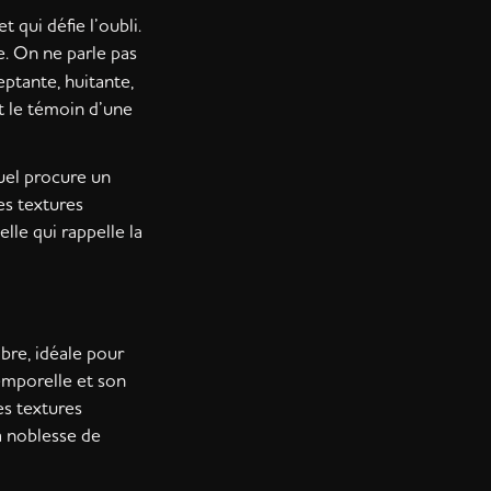
 qui défie l’oubli.
e. On ne parle pas
ptante, huitante,
t le témoin d’une
uel procure un
es textures
lle qui rappelle la
bre, idéale pour
temporelle et son
des textures
a noblesse de