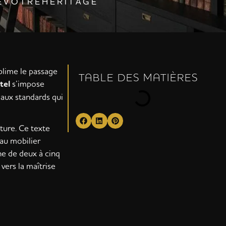
E V O T R E H É R I T A G E
blime le passage
TABLE DES MATIÈRES
tel
s’impose
iaux standards qui
ture. Ce texte
 au mobilier
ne de deux à cinq
vers la maîtrise