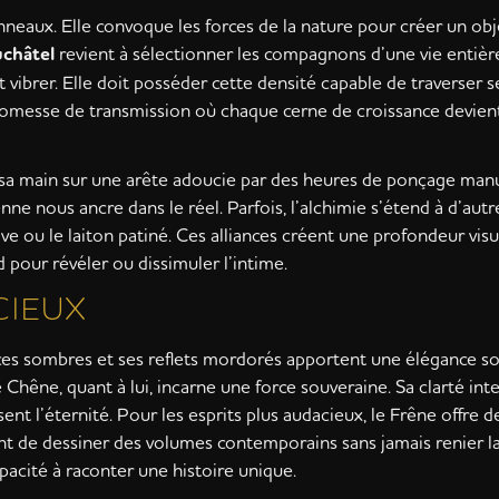
neaux. Elle convoque les forces de la nature pour créer un objet
uchâtel
revient à sélectionner les compagnons d’une vie entièr
ibrer. Elle doit posséder cette densité capable de traverser se
romesse de transmission où chaque cerne de croissance devien
r sa main sur une arête adoucie par des heures de ponçage man
nne nous ancre dans le réel. Parfois, l’alchimie s’étend à d’autr
ve ou le laiton patiné. Ces alliances créent une profondeur visue
 pour révéler ou dissimuler l’intime.
CIEUX
es sombres et ses reflets mordorés apportent une élégance so
 Chêne, quant à lui, incarne une force souveraine. Sa clarté in
isent l’éternité. Pour les esprits plus audacieux, le Frêne offre 
ent de dessiner des volumes contemporains sans jamais renier l
pacité à raconter une histoire unique.