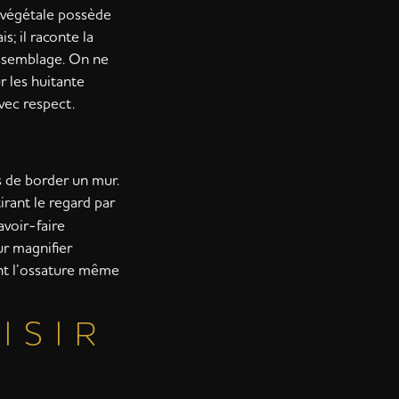
e végétale possède
s; il raconte la
’assemblage. On ne
r les huitante
vec respect.
s de border un mur.
tirant le regard par
avoir-faire
ur magnifier
ient l’ossature même
I S I R