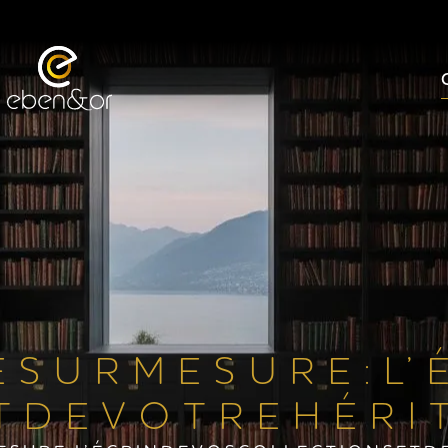
E S U R M E S U R E : L’ 
T D E V O T R E H É R I 