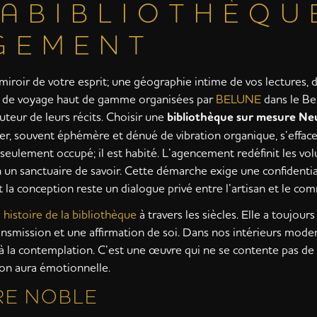
 A B I B L I O T H È Q U 
G E M E N T
 miroir de votre esprit; une géographie intime de vos lectures, 
es de voyage haut de gamme organisées par
BELUNE
dans le Ben
auteur de leurs récits. Choisir une
bibliothèque sur mesure Ne
ier, souvent éphémère et dénué de vibration organique, s’efface
us seulement occupé; il est habité. L’agencement redéfinit les vo
un sanctuaire de savoir. Cette démarche exige une confidentia
 la conception reste un dialogue privé entre l’artisan et le com
’
histoire de la bibliothèque
à travers les siècles. Elle a toujour
ansmission et une affirmation de soi. Dans nos intérieurs moder
te à la contemplation. C’est une œuvre qui ne se contente pas de
son aura émotionnelle.
RE NOBLE