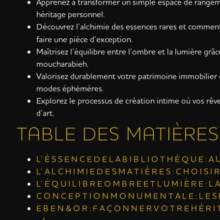
Apprenez à transformer un simple espace de rangemen
héritage personnel.
Découvrez l’alchimie des essences rares et comment
faire une pièce d’exception.
Maîtrisez l’équilibre entre l’ombre et la lumière grâ
moucharabieh.
Valorisez durablement votre patrimoine immobilier e
modes éphémères.
Explorez le processus de création intime où vos rê
d’art.
TABLE DES MATIÈRES
L’ É S S E N C E D E L A B I B L I O T H È Q U E : 
L’ A L C H I M I E D E S M A T I È R E S : C H O I S I R
L’ É Q U I L I B R E O M B R E E T L U M I È R E : L
C O N C E P T I O N M O N U M E N T A L E : L E S 
E B E N & O R : F A Ç O N N E R V O T R E H É R I T