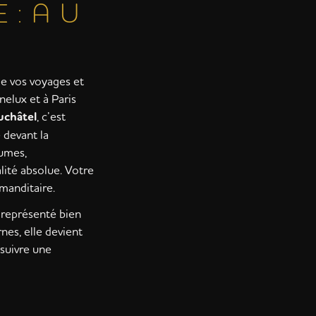
E : A U
de vos voyages et
elux et à Paris
uchâtel
, c’est
 devant la
lumes,
lité absolue. Votre
manditaire.
s représenté bien
nes, elle devient
 suivre une