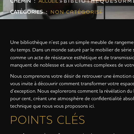
CHEMIN :
ACCUEIL
»
B I B L I O T H È Q U E S U R M 
CATÉGORIES :
NON CATÉGORISÉ
Une bibliothèque n’est pas un simple meuble de rangement;
du temps. Dans un monde saturé par le mobilier de série s
comme un acte de résistance esthétique et de transmissio
manquent de noblesse et aux volumes complexes de votre 
Nous comprenons votre désir de retrouver une émotion quo
vous invite à découvrir comment transformer votre espace d
d’exception. Nous explorerons comment la révélation du bo
pour cent, créant une atmosphère de confidentialité absol
technique que nous vous proposons ici.
POINTS CLÉS