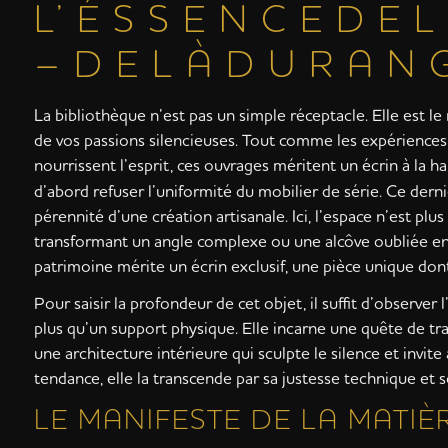
L’ É S S E N C E D E L
– D E L À D U R A N 
La bibliothèque n’est pas un simple réceptacle. Elle est le
de vos passions silencieuses. Tout comme les expérienc
nourrissent l’esprit, ces ouvrages méritent un écrin à la h
d’abord refuser l’uniformité du mobilier de série. Ce dern
pérennité d’une création artisanale. Ici, l’espace n’est pl
transformant un angle complexe ou une alcôve oubliée en 
patrimoine mérite un écrin exclusif, une pièce unique dont
Pour saisir la profondeur de cet objet, il suffit d’observer l
plus qu’un support physique. Elle incarne une quête de tr
une architecture intérieure qui sculpte le silence et invi
tendance, elle la transcende par sa justesse technique et 
LE MANIFESTE DE LA MATIÈ