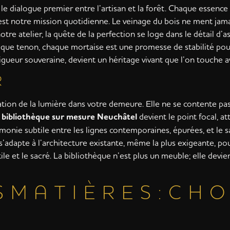
le dialogue premier entre l’artisan et la forêt. Chaque essenc
e est notre mission quotidienne. Le veinage du bois ne ment jamai
notre atelier, la quête de la perfection se loge dans le détail d
haque tenon, chaque mortaise est une promesse de stabilité pou
igueur souveraine, devient un héritage vivant que l’on touche a
R
ation de la lumière dans votre demeure. Elle ne se contente pa
a
bibliothèque sur mesure Neuchâtel
devient le point focal, at
onie subtile entre les lignes contemporaines, épurées, et le s
s’adapte à l’architecture existante, même la plus exigeante, po
ile et le sacré. La bibliothèque n’est plus un meuble; elle dev
S M A T I È R E S : C H O 