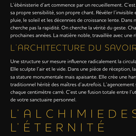
L’ébénisterie d’art commence par un recueillement. C’est 
sa propre sensibilité, son propre chant. Révéler l’invisibl
pluie, le soleil et les décennies de croissance lente. Dans 
cherche pas la rapidité. On cherche la vérité du geste. C
prochaines années. La matière noble, travaillée avec une r
L’ARCHITECTURE DU SAVOI
Une structure sur mesure influence radicalement la circul
Elle sculpte l’air et le vide. Dans une pièce de réception, l
sa stature monumentale mais apaisante. Elle crée une harm
traditionnel hérité des maîtres d’autrefois. L’agencement 
chaque centimètre carré. C’est une fusion totale entre l’ut
de votre sanctuaire personnel.
L’ A L C H I M I E D E 
L’ É T E R N I T É