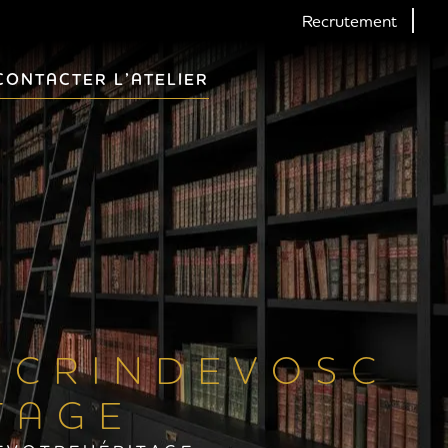
Recrutement
CONTACTER L’ATELIER
É C R I N D E V O S C
T A G E