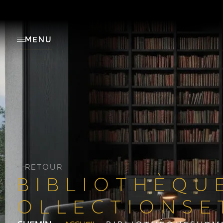
MENU
RETOUR
B I B L I O T H È Q U 
O L L E C T I O N S E 