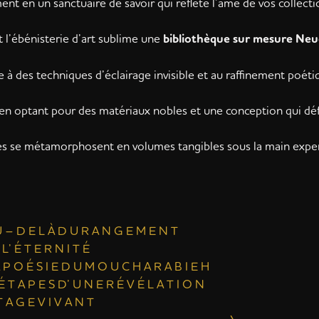
t en un sanctuaire de savoir qui reflète l’âme de vos collecti
 l’ébénisterie d’art sublime une
bibliothèque sur mesure Neu
ce à des techniques d’éclairage invisible et au raffinement poét
n optant pour des matériaux nobles et une conception qui défi
ves se métamorphosent en volumes tangibles sous la main expe
A U – D E L À D U R A N G E M E N T
 L’ É T E R N I T É
 A P O É S I E D U M O U C H A R A B I E H
É T A P E S D’ U N E R É V É L A T I O N
 A G E V I V A N T