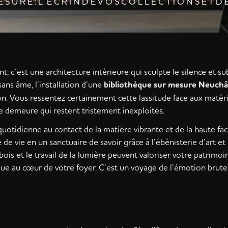
E S U R E : L’ É C R I N D E V O S C O L L E C T I O N S E T D 
 c’est une architecture intérieure qui sculpte le silence et su
ans âme, l’installation d’une
bibliothèque sur mesure Neuchâ
n. Vous ressentez certainement cette lassitude face aux matér
demeure qui restent tristement inexploités.
tidienne au contact de la matière vibrante et de la haute fac
e vie en un sanctuaire de savoir grâce à l’ébénisterie d’art et
is et le travail de la lumière peuvent valoriser votre patrimoi
ue au cœur de votre foyer. C’est un voyage de l’émotion brute 