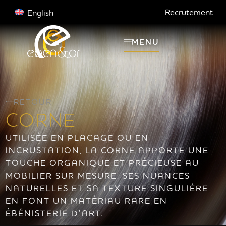
Recrutement
English
MENU
RETOUR
CORNE
UTILISÉE EN PLACAGE OU EN
INCRUSTATION, LA CORNE APPORTE UNE
TOUCHE ORGANIQUE ET PRÉCIEUSE AU
MOBILIER SUR MESURE. SES NUANCES
NATURELLES ET SA TEXTURE SINGULIÈRE
EN FONT UN MATÉRIAU RARE EN
ÉBÉNISTERIE D’ART.