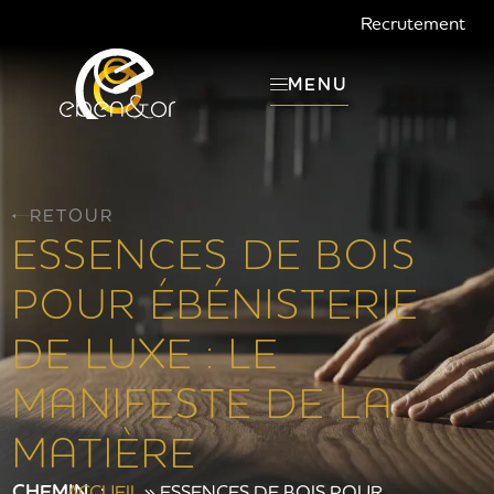
Recrutement
MENU
RETOUR
ESSENCES DE BOIS
POUR ÉBÉNISTERIE
DE LUXE : LE
MANIFESTE DE LA
MATIÈRE
CHEMIN :
ACCUEIL
»
ESSENCES DE BOIS POUR