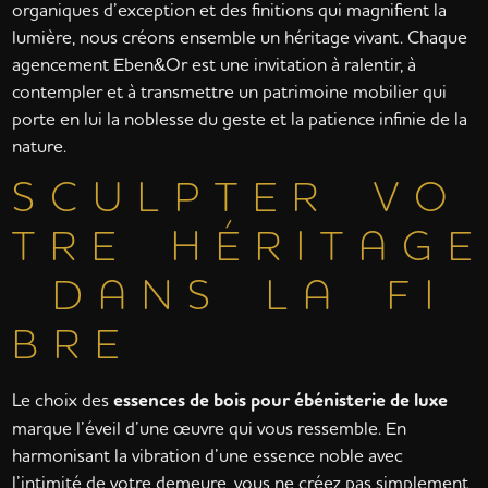
organiques d’exception et des finitions qui magnifient la
lumière, nous créons ensemble un héritage vivant. Chaque
agencement Eben&Or est une invitation à ralentir, à
contempler et à transmettre un patrimoine mobilier qui
porte en lui la noblesse du geste et la patience infinie de la
nature.
S C U L P T E R V O
T R E H É R I T A G E
D A N S L A F I
B R E
Le choix des
essences de bois pour ébénisterie de luxe
marque l’éveil d’une œuvre qui vous ressemble. En
harmonisant la vibration d’une essence noble avec
l’intimité de votre demeure, vous ne créez pas simplement