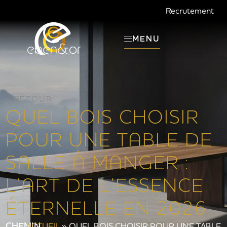
Recrutement
MENU
RETOUR
QUEL BOIS CHOISIR
POUR UNE TABLE DE
SALLE À MANGER :
L’ART DE L’ESSENCE
ÉTERNELLE EN 2026
CHEMIN :
ACCUEIL
»
QUEL BOIS CHOISIR POUR UNE TABLE