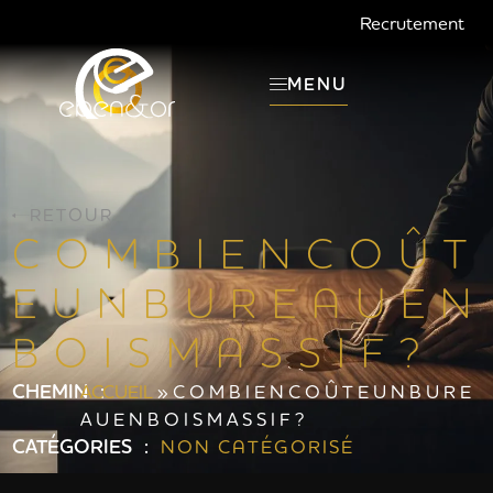
Recrutement
MENU
RETOUR
C O M B I E N C O Û T
E U N B U R E A U E N
B O I S M A S S I F ?
CHEMIN :
ACCUEIL
»
C O M B I E N C O Û T E U N B U R E
A U E N B O I S M A S S I F ?
CATÉGORIES :
NON CATÉGORISÉ