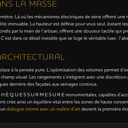
ANS LA MASSE
imètre. Là où les mécanismes électriques de série offrent une
bilité immuable. La hauteur est définie pour vous seul, évitant le
ondis par la main de l’artisan, offrent une douceur tactile qui p
C’est dans ce détail invisible que se loge le véritable luxe : l’a
ARCHITECTURAL
r place à la pensée pure. L’optimisation des volumes permet d’e
 champ visuel. Les rangements s’intègrent avec une discrétion 
iques derrière des façades aux veinages continus.
O T H È Q U E S S U R M E S U R E monumentales, capables d’accu
 crée ainsi un équilibre vital entre les zones de haute concent
, un
dialogue intime avec un maître d’art
devient la première ét