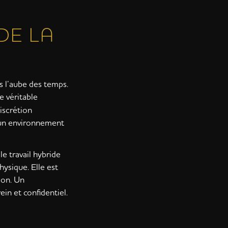
DE LA
is l’aube des temps.
e véritable
discrétion
d’un environnement
e travail hybride
ysique. Elle est
ion. Un
n et confidentiel.