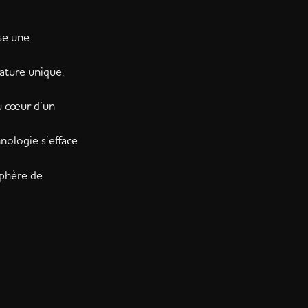
se une
ature unique,
au cœur d’un
hnologie s’efface
sphère de