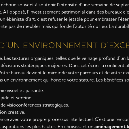
 échoue souvent à soutenir l’intensité d’une semaine de septan
pant. À l’opposé, l’investissement patrimonial dans des bureaux d’
n ébéniste d’art, c’est refuser le jetable pour embrasser l’éte
te pas de meubler mais qui fonde l’autorité du lieu. La durabili
 D’UN ENVIRONNEMENT D’EXC
. Les textures organiques, telles que le veinage profond d’un b
x décisions stratégiques majeures. Dans cet écrin, la confidentia
Votre bureau devient le miroir de votre parcours et de votre exig
dans un environnement qui honore votre stature. Les bénéfices so
ie visuelle apaisante.
pide et sereine.
 de visioconférences stratégiques.
ion créative.
nance avec votre propre processus intellectuel. C’est une renco
s aspirations les plus hautes. En choisissant un
aménagement bu