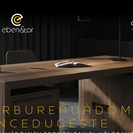
 R B U R E A U À D O M I
 N C E D U G E S T E