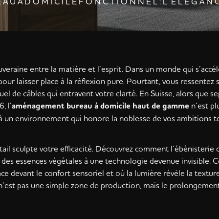
A U À D O M I C I L E F O N C T I O N N E L : L’ É L É G A N 
uveraine entre la matière et l’esprit. Dans un monde qui s’accé
pour laisser place à la réflexion pure. Pourtant, vous ressentez 
suel de câbles qui entravent votre clarté. En Suisse, alors que 
, l’
aménagement bureau à domicile haut de gamme
n’est pl
 à un environnement qui honore la noblesse de vos ambitions t
l sculpte votre efficacité. Découvrez comment l’ébénisterie 
é des essences végétales à une technologie devenue invisible. C
e devant le confort sensoriel et où la lumière révèle la textur
’est pas une simple zone de production, mais le prolongemen