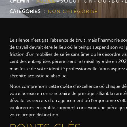
CHEMIN :
ACCUEIL
»
S O L U T I O N P O U R B U R E 
CATÉGORIES :
NON CATÉGORISÉ
Le silence n’est pas l’absence de bruit, mais l’harmonie so
de travail devrait être le lieu où le temps suspend son vol 
friction d’un mobilier de série sans âme ou le désordre vi
cent des entreprises pérennisent le travail hybride en 2026
manifeste de votre identité professionnelle. Vous aspirez
sérénité acoustique absolue.
Nous comprenons cette quête d’excellence où chaque détai
votre bureau en un sanctuaire de prestige, alliant la raret
dévoile les secrets d’un agencement où l’ergonomie s’effac
explorerons ensemble comment concevoir une pièce qui n
votre propre distinction.