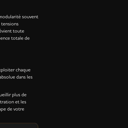
 modularité souvent
s tensions
révient toute
bsence totale de
xploiter chaque
absolue dans les
eillir plus de
ration et les
ape de votre