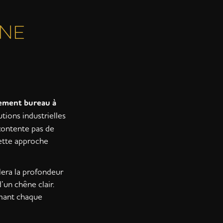
UNE
ment bureau à
tions industrielles
contente pas de
Cette approche
lera la profondeur
un chêne clair.
rmant chaque