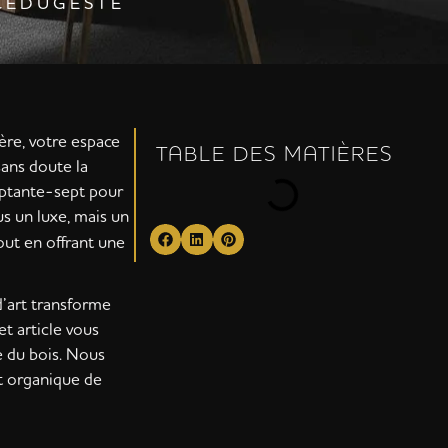
C E D U G E S T E
lère, votre espace
TABLE DES MATIÈRES
sans doute la
septante-sept pour
us un luxe, mais un
out en offrant une
d’art transforme
et article vous
e du bois. Nous
t organique de