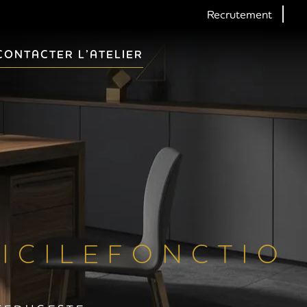
Recrutement
CONTACTER L’ATELIER
 C I L E F O N C T I O