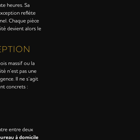
te heures. Sa
exception reflète
rnel. Chaque pièce
té devient alors le
EPTION
ois massif ou la
lité n’est pas une
ence. Il ne s’agit
nt concrets :
ntre entre deux
reau à domicile