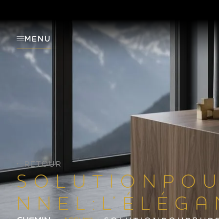
MENU
RETOUR
S O L U T I O N P O U
N N E L : L’ É L É G A