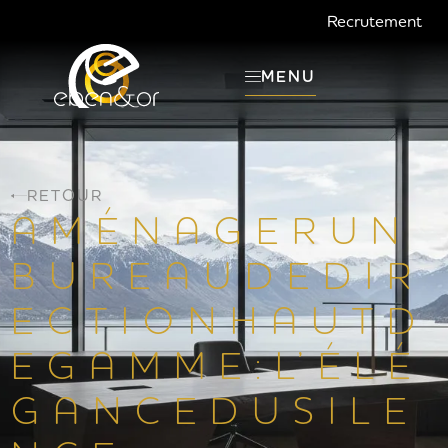
Recrutement
MENU
RETOUR
A M É N A G E R U N
B U R E A U D E D I R
E C T I O N H A U T D
E G A M M E : L’ É L É
G A N C E D U S I L E