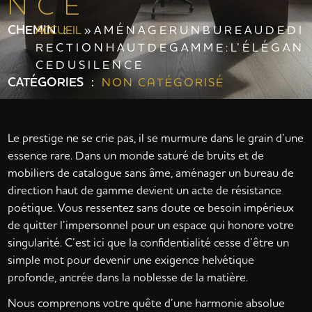
N C E
CHEMIN :
ACCUEIL
»
A M É N A G E R U N B U R E A U D E D I
R E C T I O N H A U T D E G A M M E : L’ É L É G A N
C E D U S I L E N C E
CATÉGORIES :
NON CATÉGORISÉ
Le prestige ne se crie pas, il se murmure dans le grain d’une
essence rare. Dans un monde saturé de bruits et de
mobiliers de catalogue sans âme, aménager un bureau de
direction haut de gamme devient un acte de résistance
poétique. Vous ressentez sans doute ce besoin impérieux
de quitter l’impersonnel pour un espace qui honore votre
singularité. C’est ici que la confidentialité cesse d’être un
simple mot pour devenir une exigence helvétique
profonde, ancrée dans la noblesse de la matière.
Nous comprenons votre quête d’une harmonie absolue