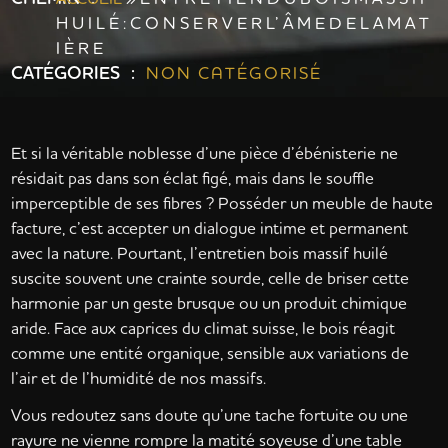
H U I L É : C O N S E R V E R L’ Â M E D E L A M A T
I È R E
CATÉGORIES :
NON CATÉGORISÉ
Et si la véritable noblesse d’une pièce d’ébénisterie ne
résidait pas dans son éclat figé, mais dans le souffle
imperceptible de ses fibres ? Posséder un meuble de haute
facture, c’est accepter un dialogue intime et permanent
avec la nature. Pourtant, l’entretien bois massif huilé
suscite souvent une crainte sourde, celle de briser cette
harmonie par un geste brusque ou un produit chimique
aride. Face aux caprices du climat suisse, le bois réagit
comme une entité organique, sensible aux variations de
l’air et de l’humidité de nos massifs.
Vous redoutez sans doute qu’une tache fortuite ou une
rayure ne vienne rompre la matité soyeuse d’une table