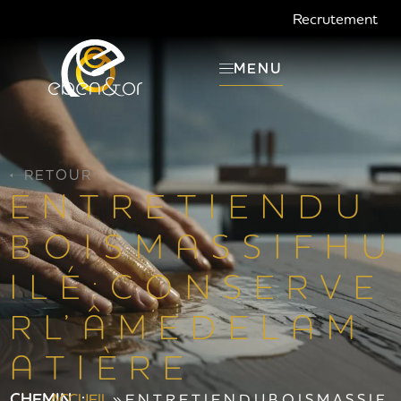
Recrutement
MENU
RETOUR
E N T R E T I E N D U
B O I S M A S S I F H U
I L É : C O N S E R V E
R L’ Â M E D E L A M
A T I È R E
CHEMIN :
ACCUEIL
»
E N T R E T I E N D U B O I S M A S S I F