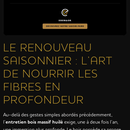
LE RENOUVEAU
SAISONNIER : L’ART
DE NOURRIR LES
FIBRES EN
PROFONDEUR
Au-delà des gestes simples abordés précédemment,
l’
entretien bois massif huilé
exige, une à deux fois l’an,
une immersion plus profonde. Le bois possède sa propre